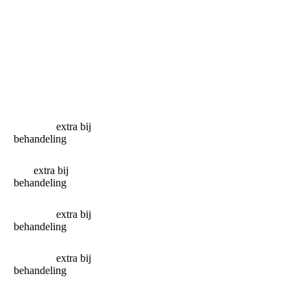
6. Verven
Kleur naar keuze
€ 10,00
wimpers extra bij
behandeling
7. Verven
Kleur naar keuze
€ 10,00
wenkbrauwen
extra bij
behandeling
8. Verfen
€ 20,00
wenkbrauwen en
wimpers
extra bij
behandeling
9. Harsen
Na harsen met
€ 20,00
Kin
extra bij
afkoelende
crème
behandeling
10. Harsen
Na harsen met
€ 20,00
bovenlip
extra bij
afkoelende
crème
behandeling
11. Harsen kin en
Na harsen met
€ 25,00
bovenlip
extra bij
afkoelende
crème
behandeling
12. Harsen
Na harsen met
€ 30,00
onderarmen
afkoelende
crème