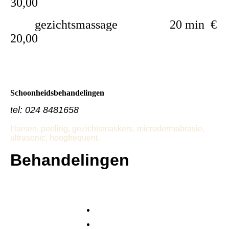
30,00
gezichtsmassage 20 min €
20,00
Schoonheidsbehandelingen
tel: 024 8481658
Harsen, peeling, gezichtsmaskers, microdermabrasie,
ultrasonic, hoogfrequent.
Behandelingen
1
.
Gezichtsbehand
huidanalyse
€ 50,00
eling Basis
Reiniging