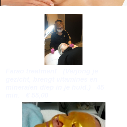
t
Farao treatmen
(Verjong je
gezicht, brengt vitamines en
mineralen diep in je huid.) 45
min. € 55,00