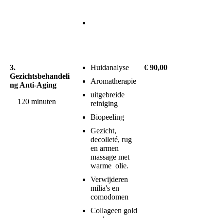
Gezichtsbehandeli
(hierboven)
ng DE LUXE
extra,
Rugmassage
90 minuten
gezichtsmassa
ge en decolleté
massage
3.
Huidanalyse
€ 90,00
Gezichtsbehandeli
Aromatherapie
ng Anti-Aging
uitgebreide
120 minuten
reiniging
Biopeeling
Gezicht,
decolleté, rug
en armen
massage met
warme olie.
Verwijderen
milia's en
comodomen
Collageen gold