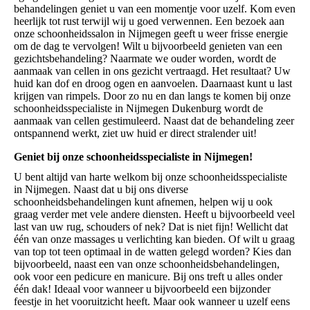
behandelingen geniet u van een momentje voor uzelf. Kom even
heerlijk tot rust terwijl wij u goed verwennen. Een bezoek aan
onze schoonheidssalon in Nijmegen geeft u weer frisse energie
om de dag te vervolgen! Wilt u bijvoorbeeld genieten van een
gezichtsbehandeling? Naarmate we ouder worden, wordt de
aanmaak van cellen in ons gezicht vertraagd. Het resultaat? Uw
huid kan dof en droog ogen en aanvoelen. Daarnaast kunt u last
krijgen van rimpels. Door zo nu en dan langs te komen bij onze
schoonheidsspecialiste in Nijmegen Dukenburg wordt de
aanmaak van cellen gestimuleerd. Naast dat de behandeling zeer
ontspannend werkt, ziet uw huid er direct stralender uit!
Geniet bij onze schoonheidsspecialiste in Nijmegen!
U bent altijd van harte welkom bij onze schoonheidsspecialiste
in Nijmegen. Naast dat u bij ons diverse
schoonheidsbehandelingen kunt afnemen, helpen wij u ook
graag verder met vele andere diensten. Heeft u bijvoorbeeld veel
last van uw rug, schouders of nek? Dat is niet fijn! Wellicht dat
één van onze massages u verlichting kan bieden. Of wilt u graag
van top tot teen optimaal in de watten gelegd worden? Kies dan
bijvoorbeeld, naast een van onze schoonheidsbehandelingen,
ook voor een pedicure en manicure. Bij ons treft u alles onder
één dak! Ideaal voor wanneer u bijvoorbeeld een bijzonder
feestje in het vooruitzicht heeft. Maar ook wanneer u uzelf eens