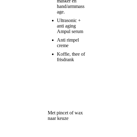
masker en
hand/armmass
age.
Ultrasonic +
anti aging
Ampul serum
Anti rimpel
creme
Koffie, thee of
frisdrank
4. Acné
Huidanalyse,
€ 80,00
behandeling
reinigen,
vochtbehandeling,
verwijderen milia's
en comodomen,
masker,
verzorgende crème
5. Epileren
Met pincet of wax
€ 10,00
wenkbrauwen
naar keuze
extra bij
behandeling