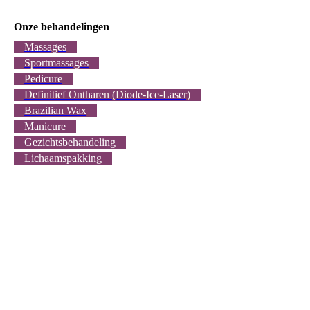
Onze behandelingen
Massages
Sportmassages
Pedicure
Definitief Ontharen (Diode-Ice-Laser)
Brazilian Wax
Manicure
Gezichtsbehandeling
Lichaamspakking